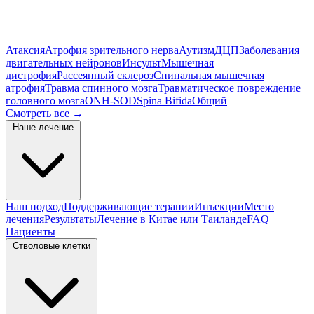
Атаксия
Атрофия зрительного нерва
Аутизм
ДЦП
Заболевания
двигательных нейронов
Инсульт
Мышечная
дистрофия
Рассеянный склероз
Спинальная мышечная
атрофия
Травма спинного мозга
Травматическое повреждение
головного мозга
ONH-SOD
Spina Bifida
Общий
Смотреть все
→
Наше лечение
Наш подход
Поддерживающие терапии
Инъекции
Место
лечения
Результаты
Лечение в Китае или Таиланде
FAQ
Пациенты
Стволовые клетки