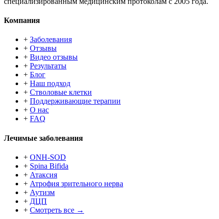
специализированным медицинским протоколам с 2005 года.
Компания
+
Заболевания
+
Отзывы
+
Видео отзывы
+
Результаты
+
Блог
+
Наш подход
+
Стволовые клетки
+
Поддерживающие терапии
+
О нас
+
FAQ
Лечимые заболевания
+
ONH-SOD
+
Spina Bifida
+
Атаксия
+
Атрофия зрительного нерва
+
Аутизм
+
ДЦП
+
Смотреть все →