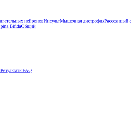
вигательных нейронов
Инсульт
Мышечная дистрофия
Рассеянный 
pina Bifida
Общий
я
Результаты
FAQ