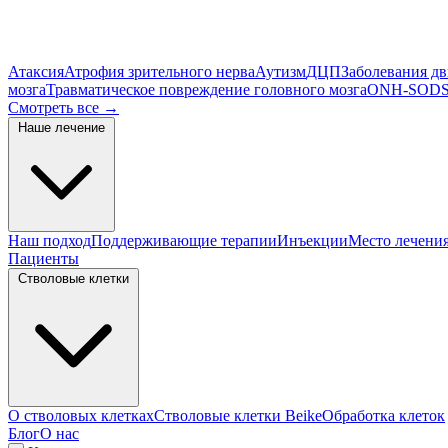
Атаксия
Атрофия зрительного нерва
Аутизм
ДЦП
Заболевания д
мозга
Травматическое повреждение головного мозга
ONH-SOD
S
Смотреть все
→
Наше лечение
Наш подход
Поддерживающие терапии
Инъекции
Место лечени
Пациенты
Стволовые клетки
О стволовых клетках
Стволовые клетки Beike
Обработка клеток
Блог
О нас