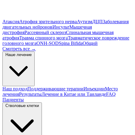
Атаксия
Атрофия зрительного нерва
Аутизм
ДЦП
Заболевания
двигательных нейронов
Инсульт
Мышечная
дистрофия
Рассеянный склероз
Спинальная мышечная
атрофия
Травма спинного мозга
Травматическое повреждение
головного мозга
ONH-SOD
Spina Bifida
Общий
Смотреть все
→
Наше лечение
Наш подход
Поддерживающие терапии
Инъекции
Место
лечения
Результаты
Лечение в Китае или Таиланде
FAQ
Пациенты
Стволовые клетки