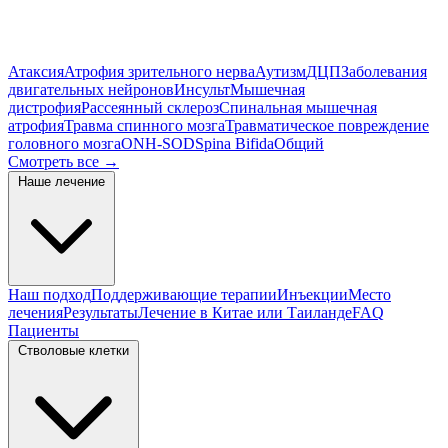
Атаксия
Атрофия зрительного нерва
Аутизм
ДЦП
Заболевания
двигательных нейронов
Инсульт
Мышечная
дистрофия
Рассеянный склероз
Спинальная мышечная
атрофия
Травма спинного мозга
Травматическое повреждение
головного мозга
ONH-SOD
Spina Bifida
Общий
Смотреть все
→
Наше лечение
Наш подход
Поддерживающие терапии
Инъекции
Место
лечения
Результаты
Лечение в Китае или Таиланде
FAQ
Пациенты
Стволовые клетки