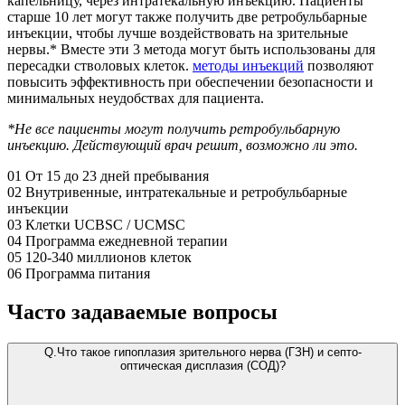
капельницу, через интратекальную инъекцию. Пациенты
старше 10 лет могут также получить две ретробульбарные
инъекции, чтобы лучше воздействовать на зрительные
нервы.* Вместе эти 3 метода могут быть использованы для
пересадки стволовых клеток.
методы инъекций
позволяют
повысить эффективность при обеспечении безопасности и
минимальных неудобствах для пациента.
*Не все пациенты могут получить ретробульбарную
инъекцию. Действующий врач решит, возможно ли это.
01
От 15 до 23 дней пребывания
02
Внутривенные, интратекальные и ретробульбарные
инъекции
03
Клетки UCBSC / UCMSC
04
Программа ежедневной терапии
05
120-340 миллионов клеток
06
Программа питания
Часто задаваемые вопросы
Q.
Что такое гипоплазия зрительного нерва (ГЗН) и септо-
оптическая дисплазия (СОД)?