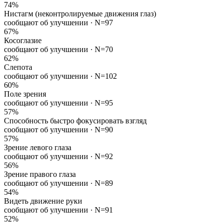
74
%
Нистагм (неконтролируемые движения глаз)
сообщают об улучшении ·
N=97
67
%
Косоглазие
сообщают об улучшении ·
N=70
62
%
Слепота
сообщают об улучшении ·
N=102
60
%
Поле зрения
сообщают об улучшении ·
N=95
57
%
Способность быстро фокусировать взгляд
сообщают об улучшении ·
N=90
57
%
Зрение левого глаза
сообщают об улучшении ·
N=92
56
%
Зрение правого глаза
сообщают об улучшении ·
N=89
54
%
Видеть движение руки
сообщают об улучшении ·
N=91
52
%