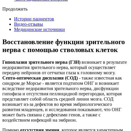
Продолжить
Истории пациентов
Видео-отзывы
Медицинские источники
Восстановление функции зрительного
нерва с помощью стволовых клеток
Гипоплазия зрительного нерва (ГЗН)
возникает в результате
недоразвития зрительного нерва, который осуществляет
передачу нейронов от сетчатки глаза к головному мозгу.
Септо-оптическая дисплазия (СОД)
- также известная как
синдром де Морсье - является подтипом ОНГ и возникает
вследствие недоразвития зрительного нерва, дисфункции
гипофиза и отсутствия пеллюцидной перегородки, которая
представляет собой область средней линии мозга. СОД
возникает из-за дефектов во время эмбриологического
развития младенцев, и исследования показывают, что ОНГ
может быть связана с дефектами генов, а также с
воздействием инфекций на эмбрион.
Помимо
отсутствия зрения
, которое является характерным