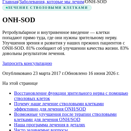
Главная
/
Заболевания, которые мы лечим
/
ONH-SOD
ЛЕЧЕНИЕ СТВОЛОВЫМИ КЛЕТКАМИ
ONH-SOD
Ретробульбарное и внутривенное введение — клетки
попадают прямо туда, где они нужны зрительному нерву.
Улучшения зрения и развития у наших прежних пациентов с
ONH-SOD.
81%
сообщают об улучшении качества жизни.
83%
довольны результатом лечения.
Запросить консультацию
Опубликовано
23 марта 2017 г.
Обновлено
16 июня 2026 г.
На этой странице
Восстановление функции зрительного нерва с помощью
стволовых клеток
Почему наше лечение стволовыми клетками
эффективно для лечения ONH/SOD
Возможные улучшения после терапии стволовыми
клетками для лечения ONH/SOD
Наша программа лечения в деталях
Часто задаваемые вопросы