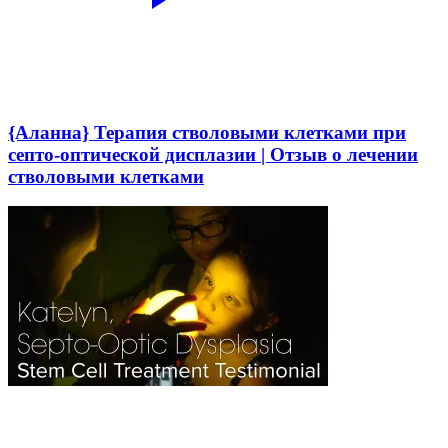
{Аланна} Терапия стволовыми клетками при
септо-оптической дисплазии | Отзыв о лечении
стволовыми клетками