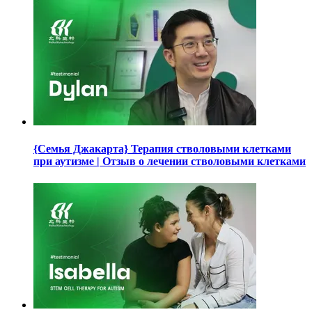
{Семья Джакарта} Терапия стволовыми клетками
при аутизме | Отзыв о лечении стволовыми клетками