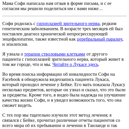
Мама Софи написала нам отзыв в форме письма, и с ее
согласия мы решили поделиться им с вами ниже…
Софи родилась с
гипоплазией зрительного нерва
, редким
генетическим заболеванием. В возрасте трех месяцев ей был
поставлен диагноз хронической непрогрессирующей
энцефалопатии, также известной как
церебральный паралич
,
и эпилепсия.
Я узнала о
терапии стволовыми клетками
от другого
пациента с гипоплазией зрительного нерва, который живет в
том же городе, что и мы.
Читайте о Лукасе здесь
.
Во время поиска информации об инвалидности Софи на
Facebook я обнаружила видеозапись пациента Лукаса,
который проходил лечение у Бейке. Его мать показала Лукасу
несколько предметов, которые он узнал и сказал, что это были
за предметы. Кроме того, в видео была надежда на улучшение
качества жизни Софи, и я увидел возможность того, что она
сможет видеть.
С тех пор мы тщательно изучили этот метод лечения; я
связался с Бейке, прочитал различные отчеты пациентов со
всего мира об их пребывании и лечении в Таиланде и так