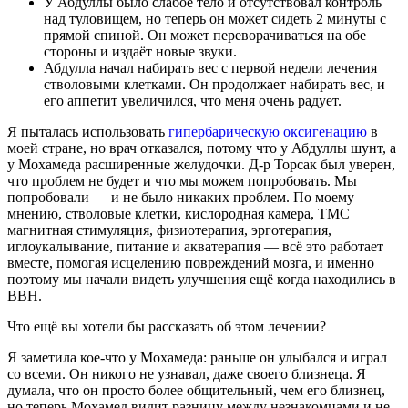
У Абдуллы было слабое тело и отсутствовал контроль
над туловищем, но теперь он может сидеть 2 минуты с
прямой спиной. Он может переворачиваться на обе
стороны и издаёт новые звуки.
Абдулла начал набирать вес с первой недели лечения
стволовыми клетками. Он продолжает набирать вес, и
его аппетит увеличился, что меня очень радует.
Я пыталась использовать
гипербарическую оксигенацию
в
моей стране, но врач отказался, потому что у Абдуллы шунт, а
у Мохамеда расширенные желудочки. Д-р Торсак был уверен,
что проблем не будет и что мы можем попробовать. Мы
попробовали — и не было никаких проблем. По моему
мнению, стволовые клетки, кислородная камера, ТМС
магнитная стимуляция, физиотерапия, эрготерапия,
иглоукалывание, питание и акватерапия — всё это работает
вместе, помогая исцелению повреждений мозга, и именно
поэтому мы начали видеть улучшения ещё когда находились в
BBH.
Что ещё вы хотели бы рассказать об этом лечении?
Я заметила кое-что у Мохамеда: раньше он улыбался и играл
со всеми. Он никого не узнавал, даже своего близнеца. Я
думала, что он просто более общительный, чем его близнец,
но теперь Мохамед видит разницу между незнакомцами и не