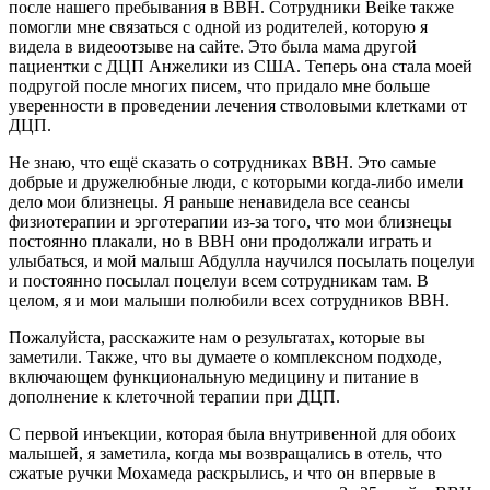
после нашего пребывания в BBH. Сотрудники Beike также
помогли мне связаться с одной из родителей, которую я
видела в видеоотзыве на сайте. Это была мама другой
пациентки с ДЦП Анжелики из США. Теперь она стала моей
подругой после многих писем, что придало мне больше
уверенности в проведении лечения стволовыми клетками от
ДЦП.
Не знаю, что ещё сказать о сотрудниках BBH. Это самые
добрые и дружелюбные люди, с которыми когда-либо имели
дело мои близнецы. Я раньше ненавидела все сеансы
физиотерапии и эрготерапии из-за того, что мои близнецы
постоянно плакали, но в BBH они продолжали играть и
улыбаться, и мой малыш Абдулла научился посылать поцелуи
и постоянно посылал поцелуи всем сотрудникам там. В
целом, я и мои малыши полюбили всех сотрудников BBH.
Пожалуйста, расскажите нам о результатах, которые вы
заметили. Также, что вы думаете о комплексном подходе,
включающем функциональную медицину и питание в
дополнение к клеточной терапии при ДЦП.
С первой инъекции, которая была внутривенной для обоих
малышей, я заметила, когда мы возвращались в отель, что
сжатые ручки Мохамеда раскрылись, и что он впервые в