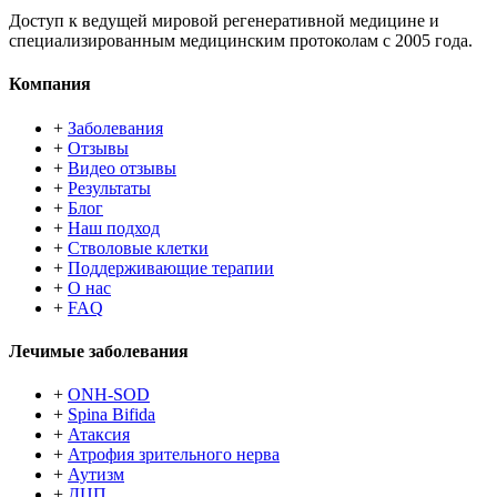
Доступ к ведущей мировой регенеративной медицине и
специализированным медицинским протоколам с 2005 года.
Компания
+
Заболевания
+
Отзывы
+
Видео отзывы
+
Результаты
+
Блог
+
Наш подход
+
Стволовые клетки
+
Поддерживающие терапии
+
О нас
+
FAQ
Лечимые заболевания
+
ONH-SOD
+
Spina Bifida
+
Атаксия
+
Атрофия зрительного нерва
+
Аутизм
+
ДЦП