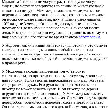
Малышам 1 год, они не могут держать голову, не могут
сидеть, не могут перевернуться со спины на живот (только с
живота на спину), а Мохамед не может даже держать свои
игрушки. У Мохамеда также проблемы со зрением и слухом;
он носил слуховые аппараты, но улучшение было лишь на
10% каждые 3 месяца. Он ненавидел слуховые аппараты,
поэтому мы долго ими не пользовались. Сейчас он носит
очки. Его зрение -6, но они ему тоже не нравятся, поэтому мы
надеваем их на него только во время сеансов
эрготерапии
.
У Абдуллы низкий мышечный тонус (гипотония), отсутствует
контроль над туловищем и лишь слабый контроль над
головой. Он не набирал вес в течение 6 месяцев. Он может
пользоваться только левой рукой и не может держать игрушки
в правой руке.
У Мохамеда высокий мышечный тонус (высокая
спастичность), но при этом полностью отсутствует контроль
над головой. Голова всегда запрокидывается назад, когда мы
его держим на руках. Его руки всегда крепко сжаты, он
никогда не может разжать кулак. И он никогда не держит
игрушки из-за своей спастичности. У Мохамеда косоглазие,
поэтому он не может смотреть прямо. Он может видеть прямо
перед собой, только если повернёт голову вправо или влево.
Он плачет, если мы сажаем его в детский стульчик, а в коляске