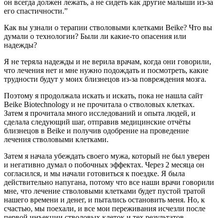
он всегда должен лежать, а не сидеть как другие малыши из-за
его спастичности.”
Как вы узнали о терапии стволовыми клетками Beike? Что вы
думали о технологии? Были ли какие-то опасения или
надежды?
Я не теряла надежды и не верила врачам, когда они говорили,
что лечения нет и мне нужно подождать и посмотреть, какие
трудности будут у моих близнецов из-за повреждения мозга.
Поэтому я продолжала искать и искать, пока не нашла сайт
Beike Biotechnology и не прочитала о стволовых клетках.
Затем я прочитала много исследований и опыта людей, и
сделала следующий шаг, отправив медицинские отчёты
близнецов в Beike и получив одобрение на проведение
лечения стволовыми клетками.
Затем я начала убеждать своего мужа, который не был уверен
и негативно думал о побочных эффектах. Через 2 месяца он
согласился, и мы начали готовиться к поездке. Я была
действительно напугана, потому что все наши врачи говорили
мне, что лечение стволовыми клетками будет пустой тратой
нашего времени и денег, и пытались остановить меня. Но, к
счастью, мы поехали, и все мои переживания исчезли после
первой инъекции стволовых клеток и тех результатов,