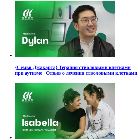
{Семья Джакарта} Терапия стволовыми клетками
при аутизме | Отзыв о лечении стволовыми клетками