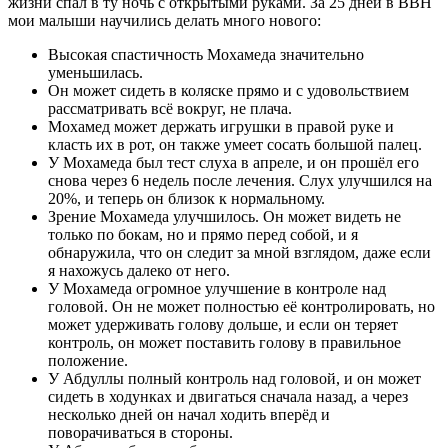
жизни спал в ту ночь с открытыми руками. За 25 дней в BBH
мои малыши научились делать много нового:
Высокая спастичность Мохамеда значительно
уменьшилась.
Он может сидеть в коляске прямо и с удовольствием
рассматривать всё вокруг, не плача.
Мохамед может держать игрушки в правой руке и
класть их в рот, он также умеет сосать большой палец.
У Мохамеда был тест слуха в апреле, и он прошёл его
снова через 6 недель после лечения. Слух улучшился на
20%, и теперь он близок к нормальному.
Зрение Мохамеда улучшилось. Он может видеть не
только по бокам, но и прямо перед собой, и я
обнаружила, что он следит за мной взглядом, даже если
я нахожусь далеко от него.
У Мохамеда огромное улучшение в контроле над
головой. Он не может полностью её контролировать, но
может удерживать голову дольше, и если он теряет
контроль, он может поставить голову в правильное
положение.
У Абдуллы полный контроль над головой, и он может
сидеть в ходунках и двигаться сначала назад, а через
несколько дней он начал ходить вперёд и
поворачиваться в стороны.