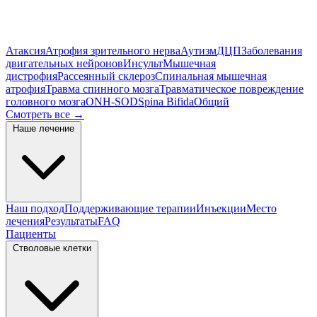
Атаксия
Атрофия зрительного нерва
Аутизм
ДЦП
Заболевания
двигательных нейронов
Инсульт
Мышечная
дистрофия
Рассеянный склероз
Спинальная мышечная
атрофия
Травма спинного мозга
Травматическое повреждение
головного мозга
ONH-SOD
Spina Bifida
Общий
Смотреть все
→
Наше лечение
Наш подход
Поддерживающие терапии
Инъекции
Место
лечения
Результаты
FAQ
Пациенты
Стволовые клетки