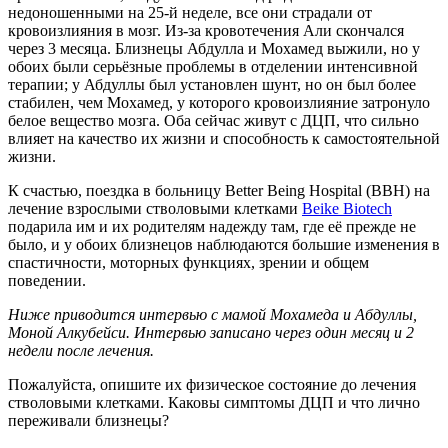
недоношенными на 25-й неделе, все они страдали от
кровоизлияния в мозг. Из-за кровотечения Али скончался
через 3 месяца. Близнецы Абдулла и Мохамед выжили, но у
обоих были серьёзные проблемы в отделении интенсивной
терапии; у Абдуллы был установлен шунт, но он был более
стабилен, чем Мохамед, у которого кровоизлияние затронуло
белое вещество мозга. Оба сейчас живут с ДЦП, что сильно
влияет на качество их жизни и способность к самостоятельной
жизни.
К счастью, поездка в больницу Better Being Hospital (BBH) на
лечение взрослыми стволовыми клетками
Beike Biotech
подарила им и их родителям надежду там, где её прежде не
было, и у обоих близнецов наблюдаются большие изменения в
спастичности, моторных функциях, зрении и общем
поведении.
Ниже приводится интервью с мамой Мохамеда и Абдуллы,
Моной Алкубейси. Интервью записано через один месяц и 2
недели после лечения.
Пожалуйста, опишите их физическое состояние до лечения
стволовыми клетками. Каковы симптомы ДЦП и что лично
переживали близнецы?