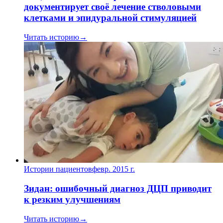
документирует своё лечение стволовыми
клетками и эпидуральной стимуляцией
Читать историю
→
Истории пациентов
февр. 2015 г.
Зидан: ошибочный диагноз ДЦП приводит
к резким улучшениям
Читать историю
→