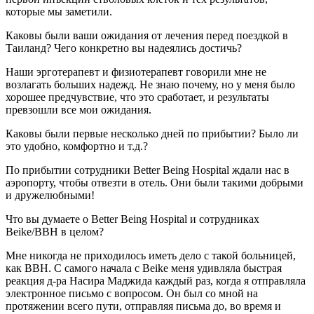
которые мы заметили.
Каковы были ваши ожидания от лечения перед поездкой в
Таиланд? Чего конкретно вы надеялись достичь?
Наши эрготерапевт и физиотерапевт говорили мне не
возлагать больших надежд. Не знаю почему, но у меня было
хорошее предчувствие, что это сработает, и результаты
превзошли все мои ожидания.
Каковы были первые несколько дней по прибытии? Было ли
это удобно, комфортно и т.д.?
По прибытии сотрудники Better Being Hospital ждали нас в
аэропорту, чтобы отвезти в отель. Они были такими добрыми
и дружелюбными!
Что вы думаете о Better Being Hospital и сотрудниках
Beike/BBH в целом?
Мне никогда не приходилось иметь дело с такой больницей,
как BBH. С самого начала с Beike меня удивляла быстрая
реакция д-ра Насира Маджида каждый раз, когда я отправляла
электронное письмо с вопросом. Он был со мной на
протяжении всего пути, отправляя письма до, во время и