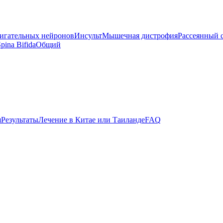
вигательных нейронов
Инсульт
Мышечная дистрофия
Рассеянный 
pina Bifida
Общий
я
Результаты
Лечение в Китае или Таиланде
FAQ