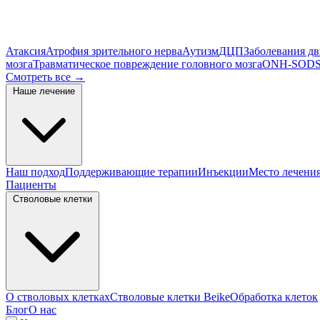
Атаксия
Атрофия зрительного нерва
Аутизм
ДЦП
Заболевания д
мозга
Травматическое повреждение головного мозга
ONH-SOD
S
Смотреть все
→
Наше лечение
Наш подход
Поддерживающие терапии
Инъекции
Место лечени
Пациенты
Стволовые клетки
О стволовых клетках
Стволовые клетки Beike
Обработка клеток
Блог
О нас