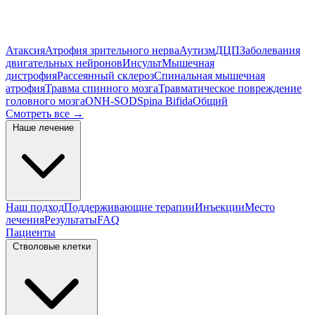
Атаксия
Атрофия зрительного нерва
Аутизм
ДЦП
Заболевания
двигательных нейронов
Инсульт
Мышечная
дистрофия
Рассеянный склероз
Спинальная мышечная
атрофия
Травма спинного мозга
Травматическое повреждение
головного мозга
ONH-SOD
Spina Bifida
Общий
Смотреть все
→
Наше лечение
Наш подход
Поддерживающие терапии
Инъекции
Место
лечения
Результаты
FAQ
Пациенты
Стволовые клетки