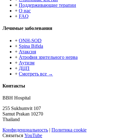
+
Поддерживающие терапии
+
О нас
+
FAQ
Лечимые заболевания
+
ONH-SOD
+
Spina Bifida
+
Атаксия
+
Атрофия зрительного нерва
+
Аутизм
+
ДЦП
+
Смотреть все →
Контакты
BBH Hospital
255 Sukhumvit 107
Samut Prakan 10270
Thailand
Конфиденциальность
|
Политика cookie
Связаться
YouTube