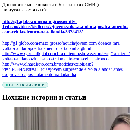
Дополнительные новости в Бразильских СМИ (на
португальском языке):
http://g1.globo.com/mato-grosso/mttv-
1edicao/videos/t/edicoes/v/jovem-volta-a-andar-apos-tratamento-
com-celulas-tronco-na-tailandia/5878413/
http://g1.globo.com/mato-grosso/noticia/jovem-com-doenca-rara-
volta-a-andar-apos-tratamento-na-tailandia.ghtml
http://www.gazetadigital.com.br/conteudo/show/secao/9/og/1/materia
volta-a-andar-sozinha-apos-tratamento-com-celulas-tronco
http://www.olhardireto.com.br/noticias/exibir.asp?
id=434344&edt=34¬icia=jovem-surpreende-e-volta-a-andar-antes-
do-previsto-apos-tratamento-na-tailandia
ЧИТАТЬ ДАЛЬШЕ
Похожие истории и статьи