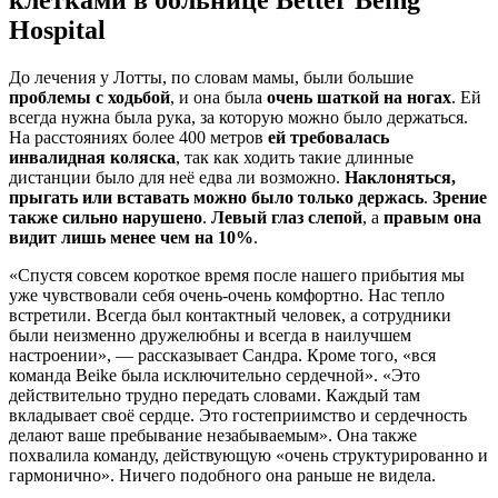
клетками в больнице Better Being
Hospital
До лечения у Лотты, по словам мамы, были большие
проблемы с ходьбой
, и она была
очень шаткой на ногах
. Ей
всегда нужна была рука, за которую можно было держаться.
На расстояниях более 400 метров
ей требовалась
инвалидная коляска
, так как ходить такие длинные
дистанции было для неё едва ли возможно.
Наклоняться,
прыгать или вставать можно было только держась
.
Зрение
также сильно нарушено
.
Левый глаз слепой
, а
правым она
видит лишь менее чем на 10%
.
«Спустя совсем короткое время после нашего прибытия мы
уже чувствовали себя очень-очень комфортно. Нас тепло
встретили. Всегда был контактный человек, а сотрудники
были неизменно дружелюбны и всегда в наилучшем
настроении», — рассказывает Сандра. Кроме того, «вся
команда Beike была исключительно сердечной». «Это
действительно трудно передать словами. Каждый там
вкладывает своё сердце. Это гостеприимство и сердечность
делают ваше пребывание незабываемым». Она также
похвалила команду, действующую «очень структурированно и
гармонично». Ничего подобного она раньше не видела.