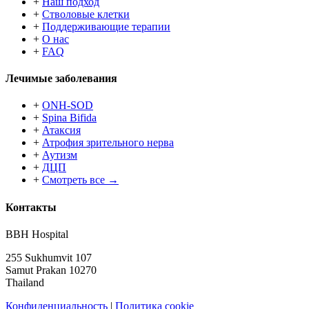
+
Наш подход
+
Стволовые клетки
+
Поддерживающие терапии
+
О нас
+
FAQ
Лечимые заболевания
+
ONH-SOD
+
Spina Bifida
+
Атаксия
+
Атрофия зрительного нерва
+
Аутизм
+
ДЦП
+
Смотреть все →
Контакты
BBH Hospital
255 Sukhumvit 107
Samut Prakan 10270
Thailand
Конфиденциальность
|
Политика cookie