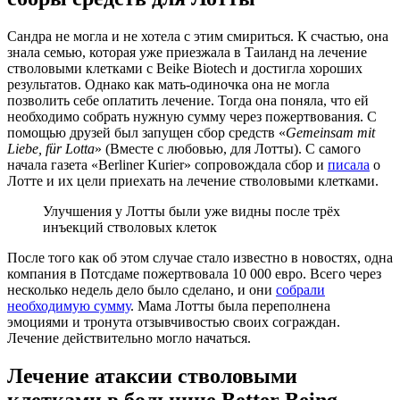
Сандра не могла и не хотела с этим смириться. К счастью, она
знала семью, которая уже приезжала в Таиланд на лечение
стволовыми клетками с Beike Biotech и достигла хороших
результатов. Однако как мать-одиночка она не могла
позволить себе оплатить лечение. Тогда она поняла, что ей
необходимо собрать нужную сумму через пожертвования. С
помощью друзей был запущен сбор средств «
Gemeinsam mit
Liebe, für Lotta
» (Вместе с любовью, для Лотты). С самого
начала газета «Berliner Kurier» сопровождала сбор и
писала
о
Лотте и их цели приехать на лечение стволовыми клетками.
Улучшения у Лотты были уже видны после трёх
инъекций стволовых клеток
После того как об этом случае стало известно в новостях, одна
компания в Потсдаме пожертвовала 10 000 евро. Всего через
несколько недель дело было сделано, и они
собрали
необходимую сумму
. Мама Лотты была переполнена
эмоциями и тронута отзывчивостью своих сограждан.
Лечение действительно могло начаться.
Лечение атаксии стволовыми