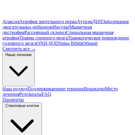
Атаксия
Атрофия зрительного нерва
Аутизм
ДЦП
Заболевания
двигательных нейронов
Инсульт
Мышечная
дистрофия
Рассеянный склероз
Спинальная мышечная
атрофия
Травма спинного мозга
Травматическое повреждение
головного мозга
ONH-SOD
Spina Bifida
Общий
Смотреть все
→
Наше лечение
Наш подход
Поддерживающие терапии
Инъекции
Место
лечения
Результаты
FAQ
Пациенты
Стволовые клетки