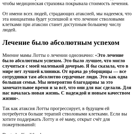
чтобы медицинская страховка покрывала стоимость лечения.
От имени всех людей, страдающих атаксией, мы надеемся, что
эта инициатива будет успешной и что лечение стволовыми
клетками при атаксии станет доступным большему числу
людей.
Лечение было абсолютным успехом
Мнение мамы Лотты о лечении однозначно: «
Это лечение
было абсолютным успехом. Это было лучшее, что могло
случиться с моей маленькой дочерью. Я бы сказала, что в
мире нет лучшей клиники. От врача до уборщицы — все
сотрудники там абсолютно сердечные люди. Это как одна
большая семья. Мы невероятно благодарны за это
замечательное время и за всё, что они для нас сделали. Для
нас началась новая жизнь. С надеждой и новым качеством
жизни
».
Так как атаксия Лотты прогрессирует, в будущем ей
потребуется больше терапий стволовыми клетками. Если вы
хотите поддержать Лотту и её маму, открыт счёт для
пожертвований: