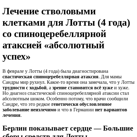
Лечение стволовыми
клетками для Лотты (4 года)
со спиноцеребеллярной
атаксией «абсолютный
успех»
В феврале у Лотты (4 года) была диагностирована
спастическая спиноцеребеллярная атаксия
. Для мамы
Сандры мир рухнул. Какое-то время она замечала, что у Лотты
трудности с ходьбой
, а
зрение становится всё хуже
и хуже.
Но диагноз спастической спиноцеребеллярной атаксии стал
абсолютным шоком. Особенно потому, что врачи сообщили
Сандре, что это редкое
генетически обусловленное
заболевание неизлечимо
и что в Германии
нет вариантов
лечения
.
Берлин показывает сердце — Большие
сборы средств для Лотты