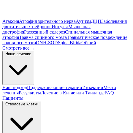
Атаксия
Атрофия зрительного нерва
Аутизм
ДЦП
Заболевания
двигательных нейронов
Инсульт
Мышечная
дистрофия
Рассеянный склероз
Спинальная мышечная
атрофия
Травма спинного мозга
Травматическое повреждение
головного мозга
ONH-SOD
Spina Bifida
Общий
Смотреть все
→
Наше лечение
Наш подход
Поддерживающие терапии
Инъекции
Место
лечения
Результаты
Лечение в Китае или Таиланде
FAQ
Пациенты
Стволовые клетки