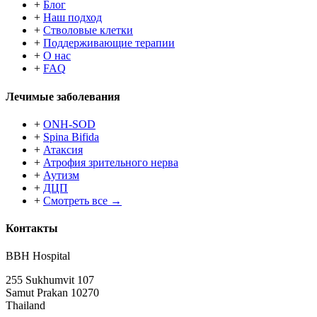
+
Блог
+
Наш подход
+
Стволовые клетки
+
Поддерживающие терапии
+
О нас
+
FAQ
Лечимые заболевания
+
ONH-SOD
+
Spina Bifida
+
Атаксия
+
Атрофия зрительного нерва
+
Аутизм
+
ДЦП
+
Смотреть все →
Контакты
BBH Hospital
255 Sukhumvit 107
Samut Prakan 10270
Thailand