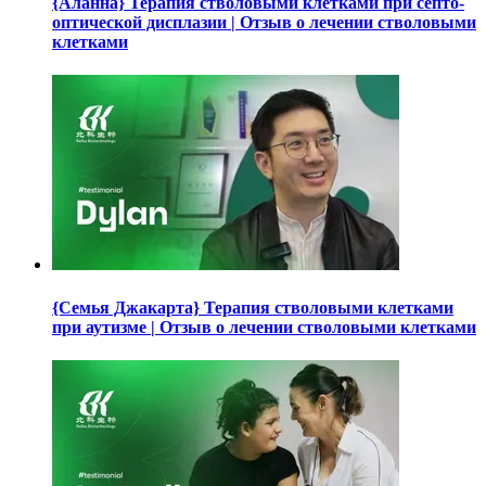
{Аланна} Терапия стволовыми клетками при септо-
оптической дисплазии | Отзыв о лечении стволовыми
клетками
{Семья Джакарта} Терапия стволовыми клетками
при аутизме | Отзыв о лечении стволовыми клетками