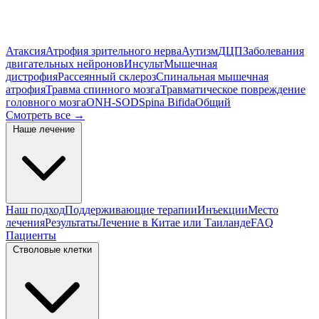
Атаксия
Атрофия зрительного нерва
Аутизм
ДЦП
Заболевания
двигательных нейронов
Инсульт
Мышечная
дистрофия
Рассеянный склероз
Спинальная мышечная
атрофия
Травма спинного мозга
Травматическое повреждение
головного мозга
ONH-SOD
Spina Bifida
Общий
Смотреть все
→
Наше лечение
Наш подход
Поддерживающие терапии
Инъекции
Место
лечения
Результаты
Лечение в Китае или Таиланде
FAQ
Пациенты
Стволовые клетки