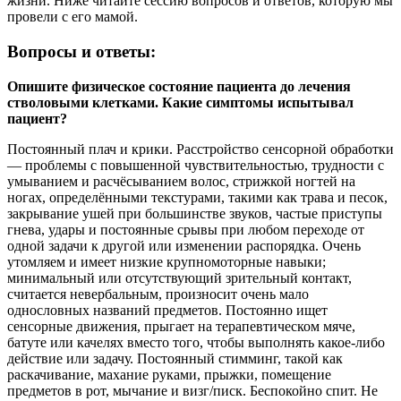
жизни. Ниже читайте сессию вопросов и ответов, которую мы
провели с его мамой.
Вопросы и ответы:
Опишите физическое состояние пациента до лечения
стволовыми клетками. Какие симптомы испытывал
пациент?
Постоянный плач и крики. Расстройство сенсорной обработки
— проблемы с повышенной чувствительностью, трудности с
умыванием и расчёсыванием волос, стрижкой ногтей на
ногах, определёнными текстурами, такими как трава и песок,
закрывание ушей при большинстве звуков, частые приступы
гнева, удары и постоянные срывы при любом переходе от
одной задачи к другой или изменении распорядка. Очень
утомляем и имеет низкие крупномоторные навыки;
минимальный или отсутствующий зрительный контакт,
считается невербальным, произносит очень мало
однословных названий предметов. Постоянно ищет
сенсорные движения, прыгает на терапевтическом мяче,
батуте или качелях вместо того, чтобы выполнять какое-либо
действие или задачу. Постоянный стимминг, такой как
раскачивание, махание руками, прыжки, помещение
предметов в рот, мычание и визг/писк. Беспокойно спит. Не