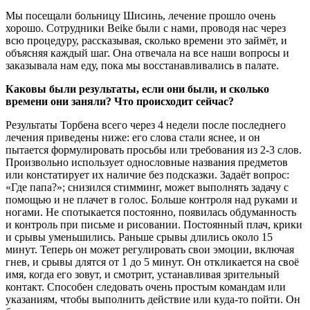
Мы посещали больницу Шисинь, лечение прошло очень
хорошо. Сотрудники Beike были с нами, проводя нас через
всю процедуру, рассказывая, сколько времени это займёт, и
объясняя каждый шаг. Она отвечала на все наши вопросы и
заказывала нам еду, пока мы восстанавливались в палате.
Каковы были результаты, если они были, и сколько
времени они заняли? Что происходит сейчас?
Результаты Торбена всего через 4 недели после последнего
лечения приведены ниже: его слова стали яснее, и он
пытается формулировать просьбы или требования из 2-3 слов.
Произвольно использует однословные названия предметов
или констатирует их наличие без подсказки. Задаёт вопрос:
«Где папа?»; снизился стимминг, может выполнять задачу с
помощью и не плачет в голос. Больше контроля над руками и
ногами. Не спотыкается постоянно, появилась обдуманность
и контроль при письме и рисовании. Постоянный плач, крики
и срывы уменьшились. Раньше срывы длились около 15
минут. Теперь он может регулировать свои эмоции, включая
гнев, и срывы длятся от 1 до 5 минут. Он откликается на своё
имя, когда его зовут, и смотрит, устанавливая зрительный
контакт. Способен следовать очень простым командам или
указаниям, чтобы выполнить действие или куда-то пойти. Он