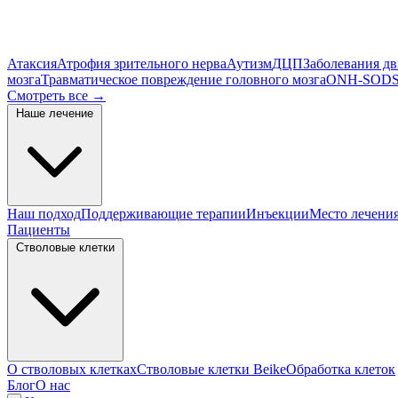
Атаксия
Атрофия зрительного нерва
Аутизм
ДЦП
Заболевания д
мозга
Травматическое повреждение головного мозга
ONH-SOD
S
Смотреть все
→
Наше лечение
Наш подход
Поддерживающие терапии
Инъекции
Место лечени
Пациенты
Стволовые клетки
О стволовых клетках
Стволовые клетки Beike
Обработка клеток
Блог
О нас