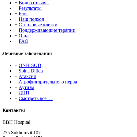
+
Видео отзывы
+
Результаты
+
Блог
+
Наш подход
+
Стволовые клетки
+
Поддерживающие терапии
+
О нас
+
FAQ
Лечимые заболевания
+
ONH-SOD
+
Spina Bifida
+
Атаксия
+
Атрофия зрительного нерва
+
Аутизм
+
ДЦП
+
Смотреть все →
Контакты
BBH Hospital
255 Sukhumvit 107