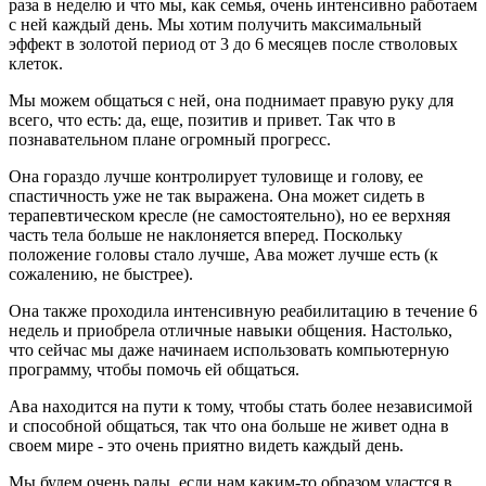
раза в неделю и что мы, как семья, очень интенсивно работаем
с ней каждый день. Мы хотим получить максимальный
эффект в золотой период от 3 до 6 месяцев после стволовых
клеток.
Мы можем общаться с ней, она поднимает правую руку для
всего, что есть: да, еще, позитив и привет. Так что в
познавательном плане огромный прогресс.
Она гораздо лучше контролирует туловище и голову, ее
спастичность уже не так выражена. Она может сидеть в
терапевтическом кресле (не самостоятельно), но ее верхняя
часть тела больше не наклоняется вперед. Поскольку
положение головы стало лучше, Ава может лучше есть (к
сожалению, не быстрее).
Она также проходила интенсивную реабилитацию в течение 6
недель и приобрела отличные навыки общения. Настолько,
что сейчас мы даже начинаем использовать компьютерную
программу, чтобы помочь ей общаться.
Ава находится на пути к тому, чтобы стать более независимой
и способной общаться, так что она больше не живет одна в
своем мире - это очень приятно видеть каждый день.
Мы будем очень рады, если нам каким-то образом удастся в