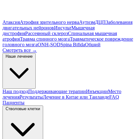
Атаксия
Атрофия зрительного нерва
Аутизм
ДЦП
Заболевания
двигательных нейронов
Инсульт
Мышечная
дистрофия
Рассеянный склероз
Спинальная мышечная
атрофия
Травма спинного мозга
Травматическое повреждение
головного мозга
ONH-SOD
Spina Bifida
Общий
Смотреть все
→
Наше лечение
Наш подход
Поддерживающие терапии
Инъекции
Место
лечения
Результаты
Лечение в Китае или Таиланде
FAQ
Пациенты
Стволовые клетки