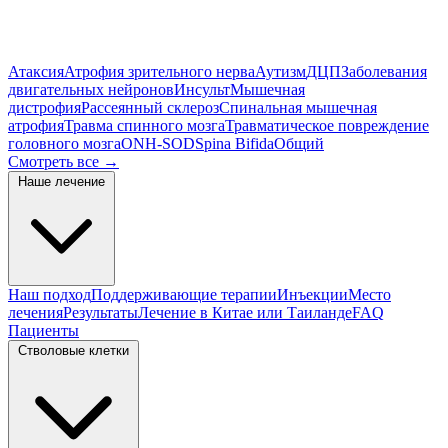
Атаксия
Атрофия зрительного нерва
Аутизм
ДЦП
Заболевания
двигательных нейронов
Инсульт
Мышечная
дистрофия
Рассеянный склероз
Спинальная мышечная
атрофия
Травма спинного мозга
Травматическое повреждение
головного мозга
ONH-SOD
Spina Bifida
Общий
Смотреть все
→
Наше лечение
Наш подход
Поддерживающие терапии
Инъекции
Место
лечения
Результаты
Лечение в Китае или Таиланде
FAQ
Пациенты
Стволовые клетки