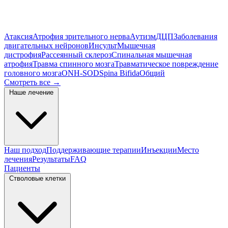
Атаксия
Атрофия зрительного нерва
Аутизм
ДЦП
Заболевания
двигательных нейронов
Инсульт
Мышечная
дистрофия
Рассеянный склероз
Спинальная мышечная
атрофия
Травма спинного мозга
Травматическое повреждение
головного мозга
ONH-SOD
Spina Bifida
Общий
Смотреть все
→
Наше лечение
Наш подход
Поддерживающие терапии
Инъекции
Место
лечения
Результаты
FAQ
Пациенты
Стволовые клетки