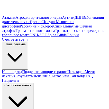
Атаксия
Атрофия зрительного нерва
Аутизм
ДЦП
Заболевания
двигательных нейронов
Инсульт
Мышечная
дистрофия
Рассеянный склероз
Спинальная мышечная
атрофия
Травма спинного мозга
Травматическое повреждение
головного мозга
ONH-SOD
Spina Bifida
Общий
Смотреть все
→
Наше лечение
Наш подход
Поддерживающие терапии
Инъекции
Место
лечения
Результаты
Лечение в Китае или Таиланде
FAQ
Пациенты
Стволовые клетки