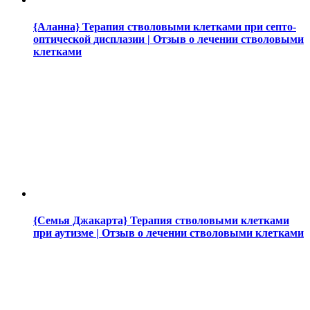
{Аланна} Терапия стволовыми клетками при септо-
оптической дисплазии | Отзыв о лечении стволовыми
клетками
{Семья Джакарта} Терапия стволовыми клетками
при аутизме | Отзыв о лечении стволовыми клетками