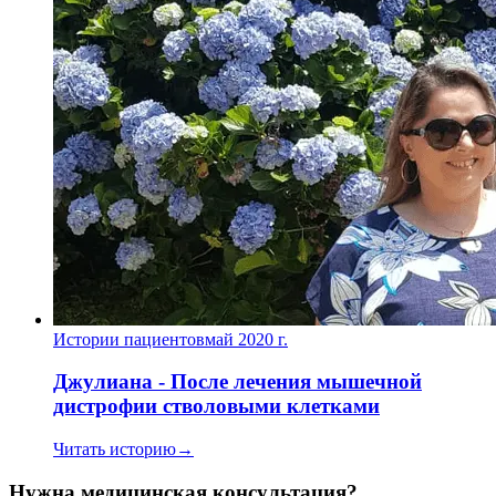
Истории пациентов
май 2020 г.
Джулиана - После лечения мышечной
дистрофии стволовыми клетками
Читать историю
→
Нужна медицинская консультация?