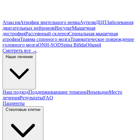
Атаксия
Атрофия зрительного нерва
Аутизм
ДЦП
Заболевания
двигательных нейронов
Инсульт
Мышечная
дистрофия
Рассеянный склероз
Спинальная мышечная
атрофия
Травма спинного мозга
Травматическое повреждение
головного мозга
ONH-SOD
Spina Bifida
Общий
Смотреть все
→
Наше лечение
Наш подход
Поддерживающие терапии
Инъекции
Место
лечения
Результаты
FAQ
Пациенты
Стволовые клетки