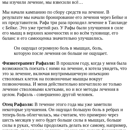
мы изучили лечение, мы взвесили всё…
Мы начали кампанию по сбору средств на лечение. В
результате мы начали бронирование его лечения через Бейке и
их представителя. Рафа три раза проходил лечение в Таиланде
с Бейке. Это уже третий раз. У Рафы были улучшения в силе
его мышц в верхних конечностях и во всём туловище, его
баланс и его самооценка значительно улучшились.
Он ощущал огромную боль в мышцах, боль,
которую после лечения он больше не ощущает.
Физиотерапевт Рафаэля:
В прошлом году, когда у меня была
возможность поехать с ними на лечение, я хотела увидеть, что
это за лечение, включая внутримышечную инъекцию
стволовых клеток на позвоночные мышцы вокруг
позвоночника. И меня действительно впечатлило не только
лечение стволовыми клетками, но и все методы лечения в
целом. Рафаэль - совершенно другой человек.
Отец Рафаэля:
В течение этого года мы уже заметили
некоторые улучшения. Он ощущал большую боль в ребрах и
теперь боль облегчилась, мы считаем, что примерно через
шесть месяцев у него будет больше силы в мышцах, больше
силы в руках, чтобы продолжать делать все самому, например,