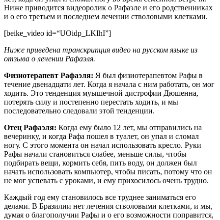
Ниже приводится видеоролик о Рафаэле и его родственниках
и о его третьем и последнем лечении стволовыми клетками.
[beike_video id=“UOidp_LKIhI”]
Ниже приведена транскрипция видео на русском языке из
отзыва о лечении Рафаэля.
Физиотерапевт Рафаэля:
Я был физиотерапевтом Рафы в
течение двенадцати лет. Когда я начала с ним работать, он мог
ходить. Это тенденция муышечной дистрофии Дюшенна,
потерять силу и постепенно перестать ходить, и мы
последовательно следовали этой тенденции.
Отец Рафаэля:
Когда ему было 12 лет, мы отправились на
вечеринку, и когда Рафа пошел в туалет, он упал и сломал
ногу. С этого момента он начал использовать кресло. Руки
Рафы начали становиться слабее, меньше силы, чтобы
подбирать вещи, кормить себя, пить воду, он должен был
начать использовать компьютер, чтобы писать, потому что он
не мог успевать с уроками, и ему прихосилось очень трудно.
Каждый год ему становилось все труднее заниматься его
делами. В Бразилии нет лечения стволовыми клетками, и мы,
думая о благополучии Рафы и о его возможности поправится,